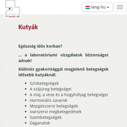
lang-hu
Kutyák
Egészség idős korban?
... a laboratóriumi vizsgálatok biztonságot
adnak!
Különös gyakorisággal megjelenő betegségek
idősebb kutyáknál:
Szívbetegségek
A szájüreg betegségei
A máj, a vese és a húgyhólyag betegségei
Hormonális zavarok
Mozgásszervi betegségek
Ivarszervi megbetegedések
Szembetegségek
Daganatok