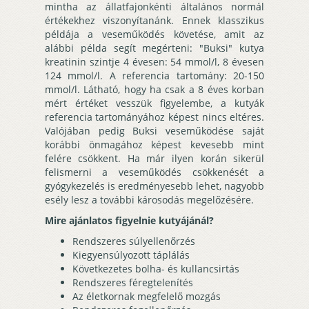
mintha az állatfajonkénti általános normál
értékekhez viszonyítanánk. Ennek klasszikus
példája a veseműködés követése, amit az
alábbi példa segít megérteni: "Buksi" kutya
kreatinin szintje 4 évesen: 54 mmol/l, 8 évesen
124 mmol/l. A referencia tartomány: 20-150
mmol/l. Látható, hogy ha csak a 8 éves korban
mért értéket vesszük figyelembe, a kutyák
referencia tartományához képest nincs eltéres.
Valójában pedig Buksi veseműködése saját
korábbi önmagához képest kevesebb mint
felére csökkent. Ha már ilyen korán sikerül
felismerni a veseműködés csökkenését a
gyógykezelés is eredményesebb lehet, nagyobb
esély lesz a további károsodás megelőzésére.
Mire ajánlatos figyelnie kutyájánál?
Rendszeres súlyellenőrzés
Kiegyensúlyozott táplálás
Következetes bolha- és kullancsirtás
Rendszeres féregtelenítés
Az életkornak megfelelő mozgás