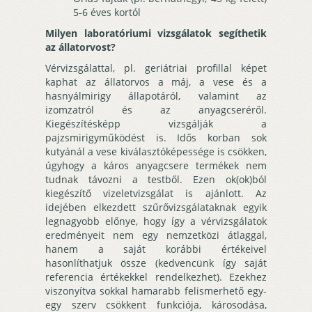
5-6 éves kortól
Milyen laboratóriumi vizsgálatok segíthetik
az állatorvost?
Vérvizsgálattal, pl. geriátriai profillal képet
kaphat az állatorvos a máj, a vese és a
hasnyálmirigy állapotáról, valamint az
izomzatról és az anyagcseréről.
Kiegészítésképp vizsgálják a
pajzsmirigyműködést is. Idős korban sok
kutyánál a vese kiválasztóképessége is csökken,
úgyhogy a káros anyagcsere termékek nem
tudnak távozni a testből. Ezen ok(ok)ból
kiegészítő vizeletvizsgálat is ajánlott. Az
idejében elkezdett szűrővizsgálataknak egyik
legnagyobb előnye, hogy így a vérvizsgálatok
eredményeit nem egy nemzetközi átlaggal,
hanem a saját korábbi értékeivel
hasonlíthatjuk össze (kedvencünk így saját
referencia értékekkel rendelkezhet). Ezekhez
viszonyítva sokkal hamarabb felismerhető egy-
egy szerv csökkent funkciója, károsodása,