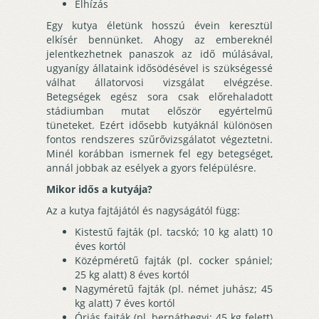
Elhízás
Egy kutya életünk hosszú évein keresztül
elkísér bennünket. Ahogy az embereknél
jelentkezhetnek panaszok az idő múlásával,
ugyanígy állataink idősödésével is szükségessé
válhat állatorvosi vizsgálat elvégzése.
Betegségek egész sora csak előrehaladott
stádiumban mutat először egyértelmű
tüneteket. Ezért idősebb kutyáknál különösen
fontos rendszeres szűrővizsgálatot végeztetni.
Minél korábban ismernek fel egy betegséget,
annál jobbak az esélyek a gyors felépülésre.
Mikor idős a kutyája?
Az a kutya fajtájától és nagyságától függ:
Kistestű fajták (pl. tacskó; 10 kg alatt) 10
éves kortól
Középméretű fajták (pl. cocker spániel;
25 kg alatt) 8 éves kortól
Nagyméretű fajták (pl. német juhász; 45
kg alatt) 7 éves kortól
Óriás fajták (pl. bernáthegyi; 45 kg felett)