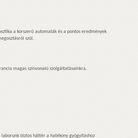
nosztika a korszerű automaták és a pontos eredmények
egosztásról szól.
rancia magas színvonalú szolgáltatásainkra.
ő
laborunk biztos háttér a hatékony gyógyításhoz