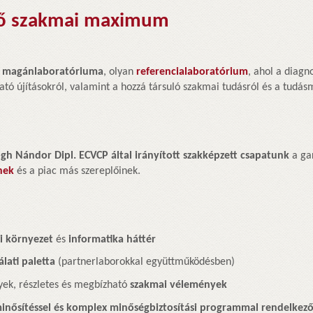
tő szakmai maximum
ő magánlaboratóriuma
, olyan
referencialaboratórium
, ahol a diag
tó újításokról, valamint a hozzá társuló szakmai tudásról és a tudásm
ogh Nándor Dipl. ECVCP által irányított szakképzett csapatunk
a ga
nek
és a piac más szereplőinek.
ai környezet
és
informatika háttér
lati paletta
(partnerlaborokkal együttműködésben)
yek, részletes és megbízható
szakmai vélemények
inősítéssel és komplex minőségbiztosítási programmal rendelkez