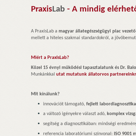
Praxis
Lab
- A mindig elérhe
A PraxisLab a
magyar állategészségügyi piac vezet
mellett a hiteles szakmai standardokról, a jövőbemuta
Miért a PraxisLab?
Közel 15 évnyi működési tapasztalatunk és Dr. Bal
Munkánkkal
utat mutatunk állatorvos partnereink
Mit kínálunk?
innovációt támogató,
fejlett labordiagnosztik
a változó igényekre választ adó,
komplex vizsgá
segítség a diagnosztikában: minőségi eredmén
referencia laboratóriumi színvonal:
ISO 9001 m